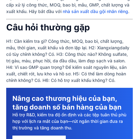
cấp xử lý công thức, MOQ, bao bì, mẫu, GMP, chất lượng và
xuất khẩu. Hãy bắt đầu với
nhà sản xuất dầu gội nhãn riêng
.
Câu hỏi thường gặp
H1: Cần kiểm tra gì? Công thức, MOQ, bao bì, chất lượng,
mẫu, thời gian, xuất khẩu và đơn lặp lại. H2: Xiangxiangdaily
có tùy chỉnh không? Có. H3: Công thức nào? Không sulfate,
trị gàu, màu, phục hồi, da đầu dầu, làm đẹp sạch và salon.
H4: Vì sao GMP quan trọng? Để kiểm soát nguyên liệu, sản
xuất, chiết rót, lưu kho và hồ sơ. H5: Có thể làm dòng hoàn
chỉnh không? Có. H6: Có hỗ trợ xuất khẩu không? Có.
Nâng cao thương hiệu của bạn,
tăng doanh số bán hàng của bạn
Hỗ trợ R&D, kiểm tra độ ổn định và các tệp tuân thủ phù
hợp với lịch ra mắt của bạn—rút ngắn thời gian đưa ra
thị trường và tăng doanh thu.