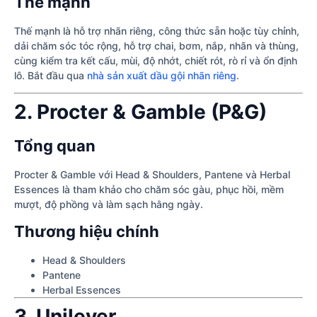
Thế mạnh
Thế mạnh là hỗ trợ nhãn riêng, công thức sẵn hoặc tùy chỉnh,
dải chăm sóc tóc rộng, hỗ trợ chai, bơm, nắp, nhãn và thùng,
cùng kiểm tra kết cấu, mùi, độ nhớt, chiết rót, rò rỉ và ổn định
lô. Bắt đầu qua
nhà sản xuất dầu gội nhãn riêng
.
2. Procter & Gamble (P&G)
Tổng quan
Procter & Gamble với Head & Shoulders, Pantene và Herbal
Essences là tham khảo cho chăm sóc gàu, phục hồi, mềm
mượt, độ phồng và làm sạch hằng ngày.
Thương hiệu chính
Head & Shoulders
Pantene
Herbal Essences
3. Unilever