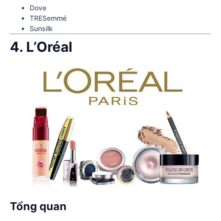
Dove
TRESemmé
Sunsilk
4. L’Oréal
Tổng quan