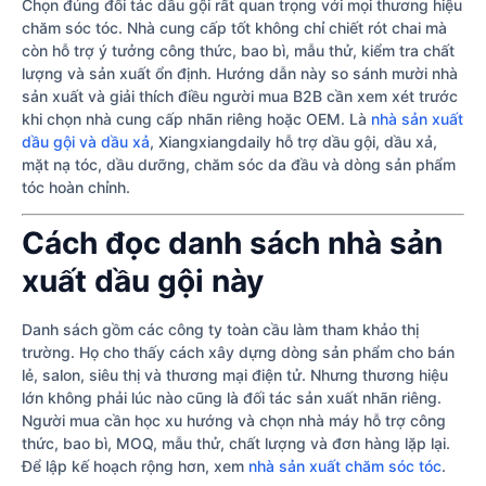
Chọn đúng đối tác dầu gội rất quan trọng với mọi thương hiệu
chăm sóc tóc. Nhà cung cấp tốt không chỉ chiết rót chai mà
còn hỗ trợ ý tưởng công thức, bao bì, mẫu thử, kiểm tra chất
lượng và sản xuất ổn định. Hướng dẫn này so sánh mười nhà
sản xuất và giải thích điều người mua B2B cần xem xét trước
khi chọn nhà cung cấp nhãn riêng hoặc OEM. Là
nhà sản xuất
dầu gội và dầu xả
, Xiangxiangdaily hỗ trợ dầu gội, dầu xả,
mặt nạ tóc, dầu dưỡng, chăm sóc da đầu và dòng sản phẩm
tóc hoàn chỉnh.
Cách đọc danh sách nhà sản
xuất dầu gội này
Danh sách gồm các công ty toàn cầu làm tham khảo thị
trường. Họ cho thấy cách xây dựng dòng sản phẩm cho bán
lẻ, salon, siêu thị và thương mại điện tử. Nhưng thương hiệu
lớn không phải lúc nào cũng là đối tác sản xuất nhãn riêng.
Người mua cần học xu hướng và chọn nhà máy hỗ trợ công
thức, bao bì, MOQ, mẫu thử, chất lượng và đơn hàng lặp lại.
Để lập kế hoạch rộng hơn, xem
nhà sản xuất chăm sóc tóc
.