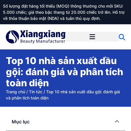
Số lượng đặt hàng tối thiểu (MOQ) thông thường cho mỗi SKU:
5.000 chiếc; giá theo bậc thang từ 20.000 chiếc trở lên. Hỗ trợ
về thỏa thuận bảo mật (NDA) và tuân thủ quy định.
Giới thiệu về Xiangxiangdaily
Top 10 nhà sản xuất dầu
gội: đánh giá và phân tích
toàn diện
Trang chủ
/
Tin tức
/
Top 10 nhà sản xuất dầu gội: đánh giá
và phân tích toàn diện
Mục lục