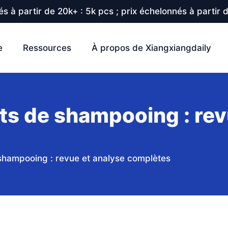
s à partir de 20k+ : 5k pcs ; prix échelonnés à partir 
e
Ressources
À propos de Xiangxiangdaily
ts de shampooing : rev
shampooing : revue et analyse complètes