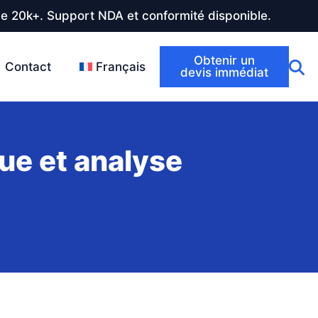
de 20k+. Support NDA et conformité disponible.
Obtenir un
Contact
Français
devis immédiat
ue et analyse