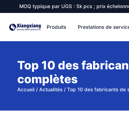
MOQ typique par UGS : 5k pcs ; prix échelonné
Produits
Prestations de servic
Top 10 des fabrican
complètes
Accueil
/
Actualités
/
Top 10 des fabricants de 