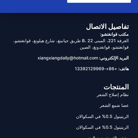
تفاصيل الاتصال
مكتب قوانغتشو:
الغرفة 221، المبنى B، 22 طريق جيانبنغ، شارع هيلونغ، قوانغتشو،
قوانغتشو، قوانغدونغ، الصين
البريد الإلكتروني:
xiangxiangdaily@hotmail.com
هاتف:
+86+-13392129969
المنتجات
نظام إصلاح الشعر
عصا شمع الشعر
الريتينول 0.5% في السكوالان
الريتينول 0.5% في السكوالان
مقشر القهوة بجوز الهند