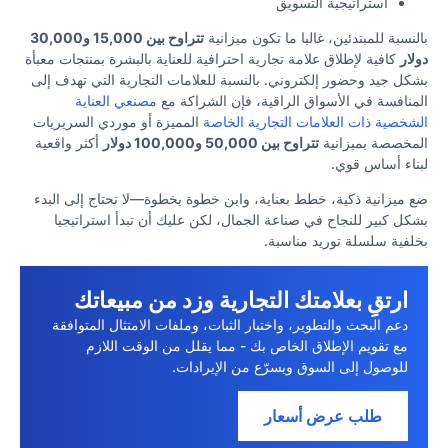
استراتيجية التسويق
بالنسبة للمبتدئين، غالبا ما تكون ميزانية
تتراوح بين 15,000 و30,000
دولار
كافية لإطلاق علامة تجارية احترافية للعناية بالبشرة بمنتجات معبأة
بشكل جيد وحضور إلكتروني. بالنسبة للعلامات التجارية التي تهدف إلى
المنافسة في الأسواق الراقية، فإن الشراكة مع
مصنعي العناية
الشخصية ذات العلامات التجارية الخاصة
المميزة أو موردي السريريات
المخصصة بميزانية
تتراوح بين 50,000 و100,000 دولار
أكثر واقعية
لبناء أساس قوي.
ضع ميزانية ذكية، خطط بعناية، وابن خطوة بخطوة—لا تحتاج إلى البدء
بشكل كبير للنجاح في صناعة الجمال، لكن عليك أن تبدأ استراتيجيا
بخلفية سلسلة توريد مناسبة.
ارتقِ بعلامتك التجارية وزد من مبيعاتك
دعم البحث والتطوير، واختبار الثبات، وملفات الامتثال المتوافقة
مع تقويم الإطلاق الخاص بك - مما يقلل من الوقت اللازم
للوصول إلى السوق ويسرّع من الإيرادات.
طلب عرض أسعار