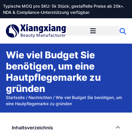
Typische MOQ pro SKU: 5k Stück; gestaffelte Preise ab 20k+.
NDA & Compliance-Unterstützung verfügbar.
Wie viel Budget Sie
benötigen, um eine
Hautpflegemarke zu
gründen
Startseite
/
Nachrichten
/
Wie viel Budget Sie benötigen, um
eine Hautpflegemarke zu gründen
Inhaltsverzeichnis