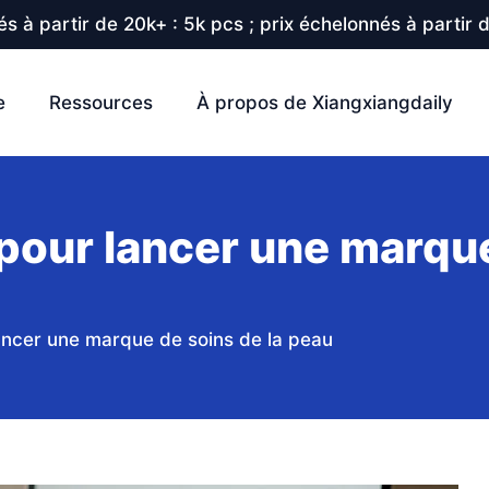
s à partir de 20k+ : 5k pcs ; prix échelonnés à partir 
e
Ressources
À propos de Xiangxiangdaily
 pour lancer une marque
lancer une marque de soins de la peau