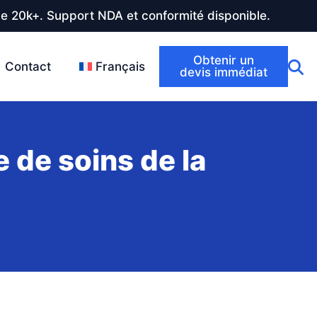
de 20k+. Support NDA et conformité disponible.
Obtenir un
Contact
Français
devis immédiat
 de soins de la