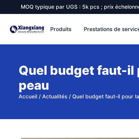
MOQ typique par UGS : 5k pcs ; prix échelonné
Produits
Prestations de servic
Quel budget faut-il
peau
Accueil
/
Actualités
/
Quel budget faut-il pour 