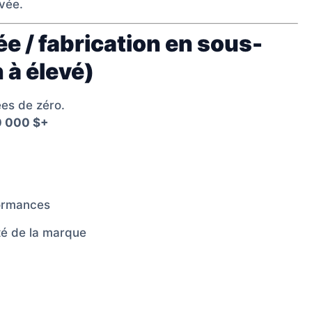
vée.
e / fabrication en sous-
 à élevé)
es de zéro.
0 000 $+
formances
ité de la marque