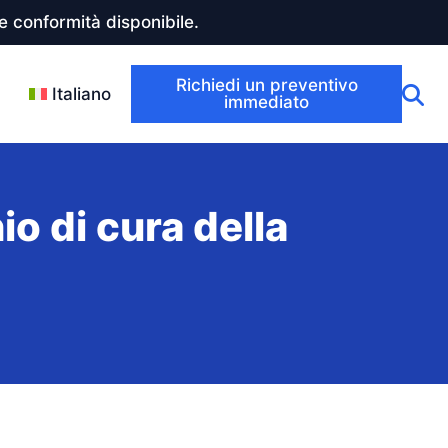
 conformità disponibile.
Richiedi un preventivo
Italiano
immediato
o di cura della