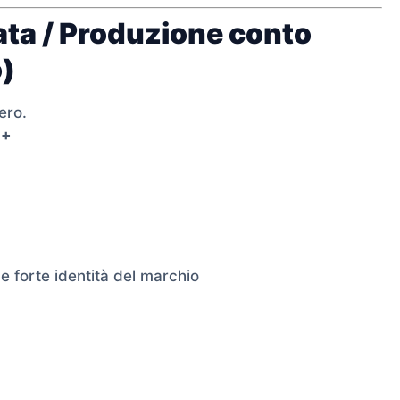
ata / Produzione conto
o)
ero.
i+
 e forte identità del marchio