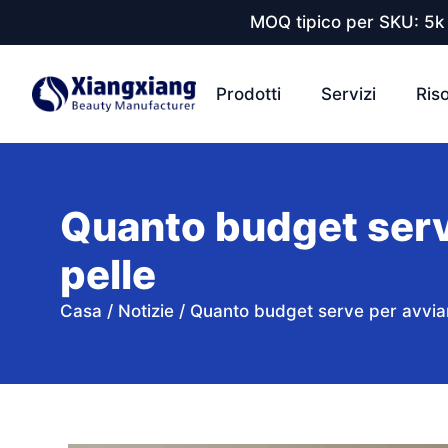
MOQ tipico per SKU: 5k 
Prodotti
Servizi
Ris
Quanto budget serve
pelle
Casa
/
Notizie
/
Quanto budget serve per avviar