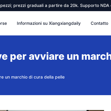
pezzi; prezzi graduali a partire da 20k. Supporto NDA e
orse
Informazioni su Xiangxiangdaily
Contatto
 per avviare un marchi
e un marchio di cura della pelle