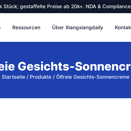
 Stück; gestaffelte Preise ab 20k+. NDA & Compliance
n
Ressourcen
Über Xiangxiangdaily
Kontak
reie Gesichts-Sonnenc
Startseite
/
Produkte
/
Ölfreie Gesichts-Sonnencreme