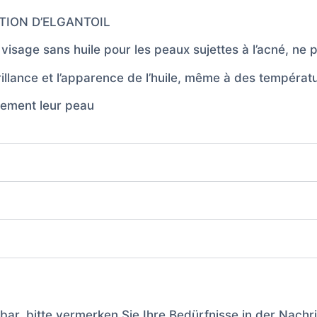
ION D’ELGANTOIL
 visage sans huile pour les peaux sujettes à l’acné, ne
 brillance et l’apparence de l’huile, même à des tempér
dement leur peau
ar, bitte vermerken Sie Ihre Bedürfnisse in der Nachr