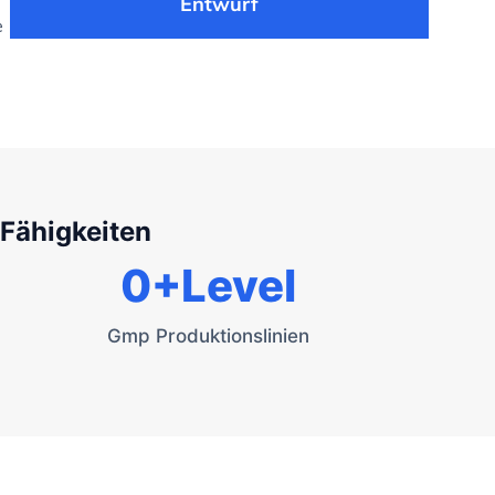
Entwurf
e
 Fähigkeiten
0
+Level
Gmp Produktionslinien