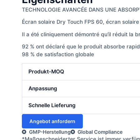
TECHNOLOGIE AVANCÉE DANS UNE ABSORPT
Écran solaire Dry Touch FPS 60, écran solaire
Il a été cliniquement démontré qu’il réduit la
92 % ont déclaré que le produit absorbe rapi
98 % de satisfaction globale
Produkt-MOQ
Anpassung
Schnelle Lieferung
Angebot anfordern
GMP-Herstellung
Global Compliance
*Maßgeschneiderter Service ist immer verfügb