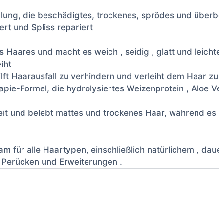
lung, die beschädigtes, trockenes, sprödes und überbe
ert und Spliss repariert
res Haares und macht es weich , seidig , glatt und lei
iht
lft Haarausfall zu verhindern und verleiht dem Haar z
apie-Formel, die hydrolysiertes Weizenprotein , Aloe 
it und belebt mattes und trockenes Haar, während es g
am für alle Haartypen, einschließlich natürlichem , d
h Perücken und Erweiterungen .