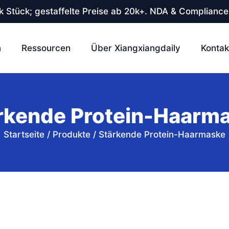
 Stück; gestaffelte Preise ab 20k+. NDA & Compliance
n
Ressourcen
Über Xiangxiangdaily
Kontak
rkende Protein-Haarm
Startseite
/
Produkte
/
Stärkende Protein-Haarmaske