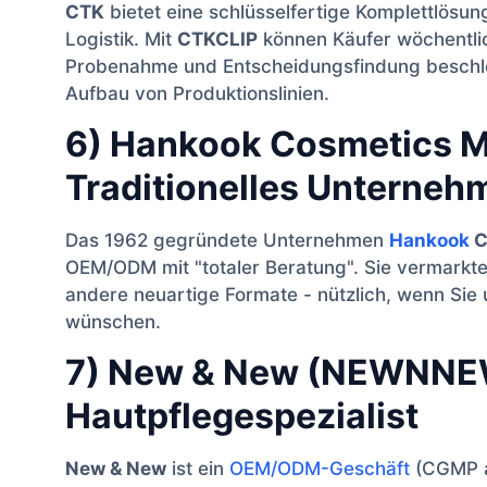
CTK
bietet eine schlüsselfertige Komplettlösung
Logistik. Mit
CTKCLIP
können Käufer wöchentlic
Probenahme und Entscheidungsfindung beschle
Aufbau von Produktionslinien.
6) Hankook Cosmetics M
Traditionelles Unternehm
Das 1962 gegründete Unternehmen
Hankook
C
OEM/ODM mit "totaler Beratung". Sie vermarkt
andere neuartige Formate - nützlich, wenn Si
wünschen.
7) New & New (NEWNNEW
Hautpflegespezialist
New & New
ist ein
OEM/ODM-Geschäft
(CGMP au