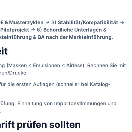
E & Musterzyklen
→ 3)
Stabilität/Kompatibilität
→
)
Pilotprojekt
→ 6)
Behördliche Unterlagen &
teinführung & QA nach der Markteinführung
.
it
g (Masken < Emulsionen < Airless). Rechnen Sie mit
men/Drucke.
r die ersten Auflagen (schneller bei Katalog-
rüfung, Einhaltung von Importbestimmungen und
.
ift prüfen sollten