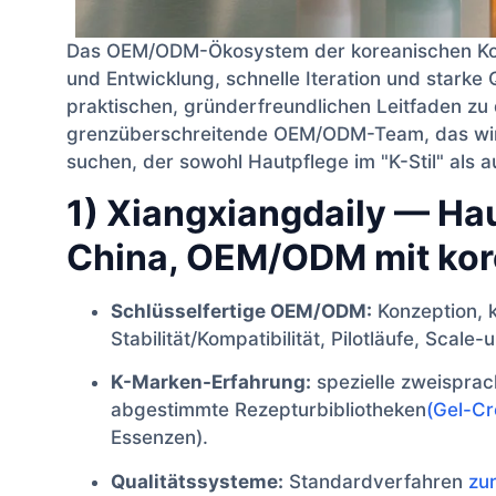
Das OEM/ODM-Ökosystem der koreanischen Kosme
und Entwicklung, schnelle Iteration und starke
praktischen, gründerfreundlichen Leitfaden zu
grenzüberschreitende OEM/ODM-Team, das wir 
suchen, der sowohl Hautpflege im "K-Stil" als a
1) Xiangxiangdaily — Hau
China, OEM/ODM mit kor
Schlüsselfertige OEM/ODM:
Konzeption, 
Stabilität/Kompatibilität, Pilotläufe, Sca
K-Marken-Erfahrung:
spezielle zweisprac
abgestimmte Rezepturbibliotheken
(Gel-C
Essenzen).
Qualitätssysteme:
Standardverfahren
zu