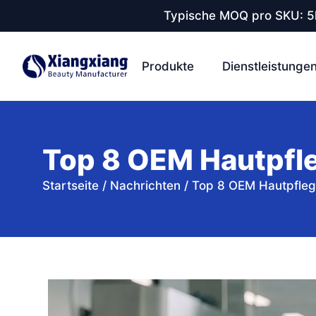
Typische MOQ pro SKU: 5k
Produkte
Dienstleistunge
Top 8 OEM Hautpfl
Startseite
/
Nachrichten
/
Top 8 OEM Hautpfleg