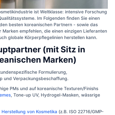
tikindustrie ist Weltklasse: intensive Forschung
 Qualitätssysteme. Im Folgenden finden Sie einen
 den besten koreanischen Partnern - sowie das
Marken empfehlen, die einen einzigen Lieferanten
uch globale Körperpflegelinien herstellen kann.
ptpartner (mit Sitz in
eanischen Marken)
kundenspezifische Formulierung,
le-up und Verpackungsbeschaffung.
hige PMs und auf koreanische Texturen/Finishs
remes
, Tone-up UV, Hydrogel-Masken, wässrige
r Herstellung von Kosmetika
(z.B. ISO 22716/GMP-