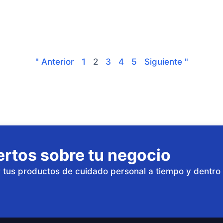
" Anterior
1
2
3
4
5
Siguiente "
rtos sobre tu negocio
 tus productos de cuidado personal a tiempo y dentro