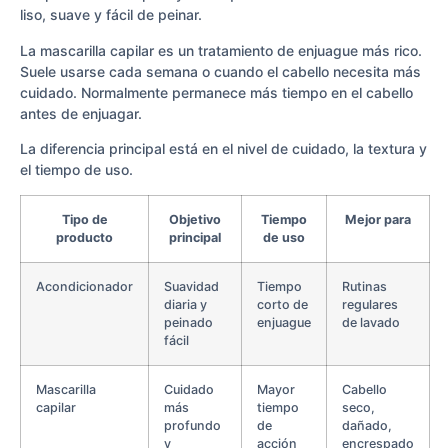
liso, suave y fácil de peinar.
La mascarilla capilar es un tratamiento de enjuague más rico.
Suele usarse cada semana o cuando el cabello necesita más
cuidado. Normalmente permanece más tiempo en el cabello
antes de enjuagar.
La diferencia principal está en el nivel de cuidado, la textura y
el tiempo de uso.
Tipo de
Objetivo
Tiempo
Mejor para
producto
principal
de uso
Acondicionador
Suavidad
Tiempo
Rutinas
diaria y
corto de
regulares
peinado
enjuague
de lavado
fácil
Mascarilla
Cuidado
Mayor
Cabello
capilar
más
tiempo
seco,
profundo
de
dañado,
y
acción
encrespado