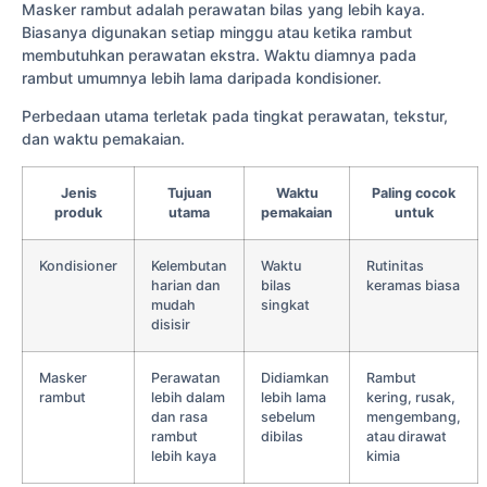
Masker rambut adalah perawatan bilas yang lebih kaya.
Biasanya digunakan setiap minggu atau ketika rambut
membutuhkan perawatan ekstra. Waktu diamnya pada
rambut umumnya lebih lama daripada kondisioner.
Perbedaan utama terletak pada tingkat perawatan, tekstur,
dan waktu pemakaian.
Jenis
Tujuan
Waktu
Paling cocok
produk
utama
pemakaian
untuk
Kondisioner
Kelembutan
Waktu
Rutinitas
harian dan
bilas
keramas biasa
mudah
singkat
disisir
Masker
Perawatan
Didiamkan
Rambut
rambut
lebih dalam
lebih lama
kering, rusak,
dan rasa
sebelum
mengembang,
rambut
dibilas
atau dirawat
lebih kaya
kimia