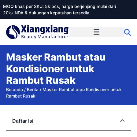
MOQ khas per SKU: 5k pcs; harga berjenjang mulai dari
20k+.NDA & dukungan kepatuhan tersedia.
Tentang Xiangxiangdaily
Masker Rambut atau
Kondisioner untuk
Rambut Rusak
Beranda
/
Berita
/
Masker Rambut atau Kondisioner untuk
Rambut Rusak
Daftar Isi