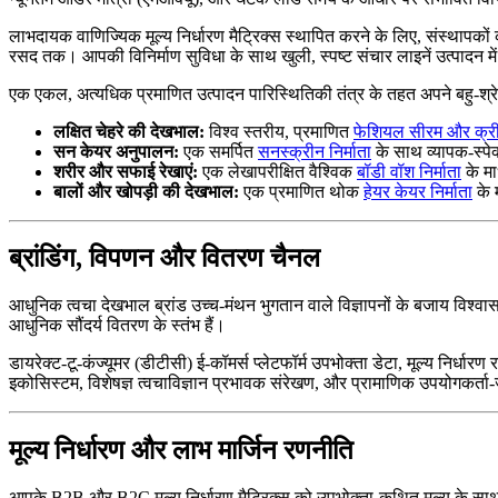
लाभदायक वाणिज्यिक मूल्य निर्धारण मैट्रिक्स स्थापित करने के लिए, संस्थापक
रसद तक। आपकी विनिर्माण सुविधा के साथ खुली, स्पष्ट संचार लाइनें उत्पादन में द
एक एकल, अत्यधिक प्रमाणित उत्पादन पारिस्थितिकी तंत्र के तहत अपने बहु-श्रेणी
लक्षित चेहरे की देखभाल:
विश्व स्तरीय, प्रमाणित
फेशियल सीरम और क्रीम
सन केयर अनुपालन:
एक समर्पित
सनस्क्रीन निर्माता
के साथ व्यापक-स्पेक
शरीर और सफाई रेखाएं:
एक लेखापरीक्षित वैश्विक
बॉडी वॉश निर्माता
के मा
बालों और खोपड़ी की देखभाल:
एक प्रमाणित थोक
हेयर केयर निर्माता
के म
ब्रांडिंग, विपणन और वितरण चैनल
आधुनिक त्वचा देखभाल ब्रांड उच्च-मंथन भुगतान वाले विज्ञापनों के बजाय विश्वास-
आधुनिक सौंदर्य वितरण के स्तंभ हैं।
डायरेक्ट-टू-कंज्यूमर (डीटीसी) ई-कॉमर्स प्लेटफॉर्म उपभोक्ता डेटा, मूल्य निर्ध
इकोसिस्टम, विशेषज्ञ त्वचाविज्ञान प्रभावक संरेखण, और प्रामाणिक उपयोगकर्ता-ज
मूल्य निर्धारण और लाभ मार्जिन रणनीति
आपके B2B और B2C मूल्य निर्धारण मैट्रिक्स को उपभोक्ता-कथित मूल्य के साथ