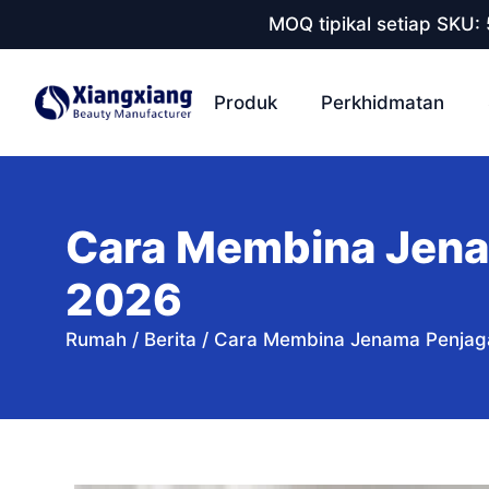
MOQ tipikal setiap SKU:
Produk
Perkhidmatan
Cara Membina Jenam
2026
Rumah
/
Berita
/
Cara Membina Jenama Penjaga