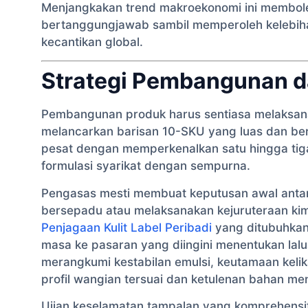
Menjangkakan trend makroekonomi ini membole
bertanggungjawab sambil memperoleh kelebih
kecantikan global.
Strategi Pembangunan d
Pembangunan produk harus sentiasa melaksana
melancarkan barisan 10-SKU yang luas dan ber
pesat dengan memperkenalkan satu hingga tiga
formulasi syarikat dengan sempurna.
Pengasas mesti membuat keputusan awal ant
bersepadu atau melaksanakan kejuruteraan kim
Penjagaan Kulit Label Peribadi
yang ditubuhkan.
masa ke pasaran yang diingini menentukan lalua
merangkumi kestabilan emulsi, keutamaan kelik
profil wangian tersuai dan ketulenan bahan me
Ujian keselamatan tampalan yang komprehensif,