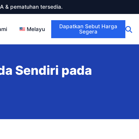
DA & pematuhan tersedia.
Dapatkan Sebut Harga
ami
Melayu
Segera
a Sendiri pada