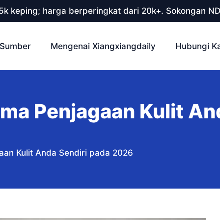
 5k keping; harga berperingkat dari 20k+. Sokongan N
Sumber
Mengenai Xiangxiangdaily
Hubungi K
a Penjagaan Kulit And
an Kulit Anda Sendiri pada 2026