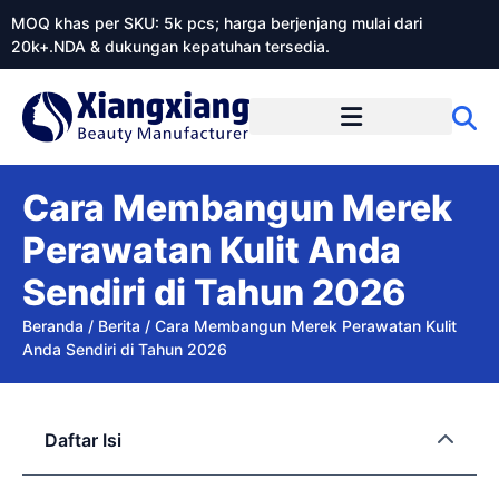
MOQ khas per SKU: 5k pcs; harga berjenjang mulai dari
20k+.NDA & dukungan kepatuhan tersedia.
Tentang Xiangxiangdaily
Cara Membangun Merek
Perawatan Kulit Anda
Sendiri di Tahun 2026
Beranda
/
Berita
/
Cara Membangun Merek Perawatan Kulit
Anda Sendiri di Tahun 2026
Daftar Isi