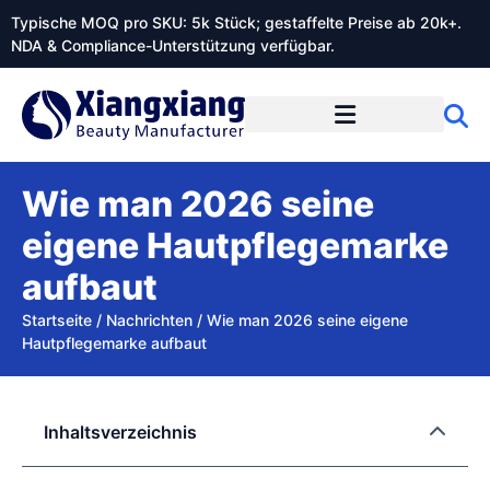
Typische MOQ pro SKU: 5k Stück; gestaffelte Preise ab 20k+.
NDA & Compliance-Unterstützung verfügbar.
Wie man 2026 seine
eigene Hautpflegemarke
aufbaut
Startseite
/
Nachrichten
/
Wie man 2026 seine eigene
Hautpflegemarke aufbaut
Inhaltsverzeichnis