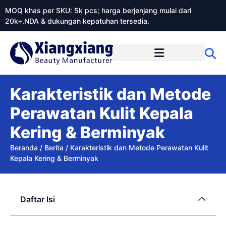
MOQ khas per SKU: 5k pcs; harga berjenjang mulai dari
20k+.NDA & dukungan kepatuhan tersedia.
Tentang Xiangxiangdaily
Karakteristik dan Metode
Perawatan Kulit Kepala
Kering & Berminyak
Beranda
/
Berita
/
Karakteristik dan Metode Perawatan Kulit
Kepala Kering & Berminyak
Daftar Isi