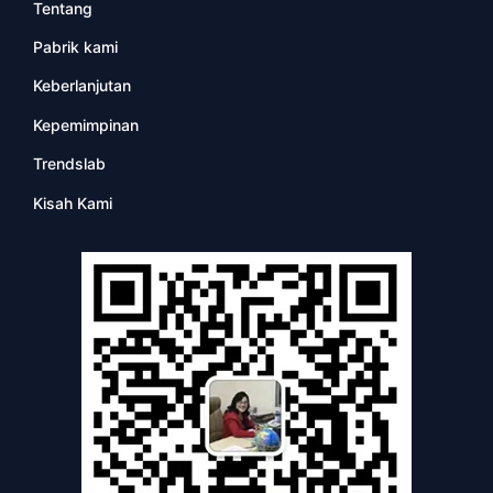
Tentang
Pabrik kami
Keberlanjutan
Kepemimpinan
Trendslab
Kisah Kami