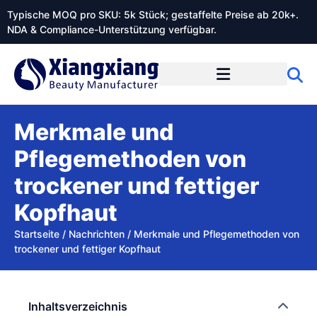
Typische MOQ pro SKU: 5k Stück; gestaffelte Preise ab 20k+.
NDA & Compliance-Unterstützung verfügbar.
Merkmale und
Pflegemethoden von
trockener und fettiger
Kopfhaut
Startseite
/
Nachrichten
/
Merkmale und Pflegemethoden von
trockener und fettiger Kopfhaut
Inhaltsverzeichnis