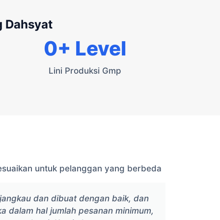
g Dahsyat
0
+ Level
Lini Produksi Gmp
esuaikan untuk pelanggan yang berbeda
rjangkau dan dibuat dengan baik, dan
X
eka dalam hal jumlah pesanan minimum,
pel