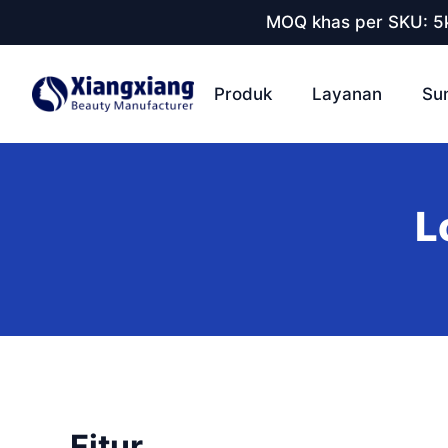
MOQ khas per SKU: 5k
Produk
Layanan
Su
L
Fitur