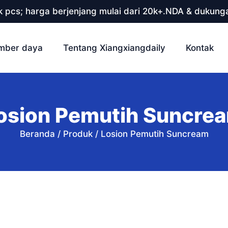
 pcs; harga berjenjang mulai dari 20k+.NDA & dukunga
mber daya
Tentang Xiangxiangdaily
Kontak
osion Pemutih Suncre
Beranda
/
Produk
/
Losion Pemutih Suncream