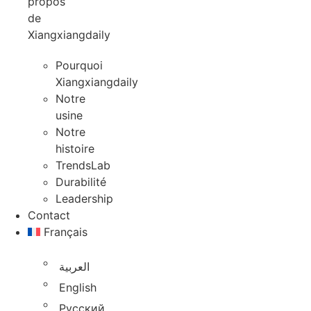
propos
de
Xiangxiangdaily
Pourquoi
Xiangxiangdaily
Notre
usine
Notre
histoire
TrendsLab
Durabilité
Leadership
Contact
Français
العربية
English
Русский