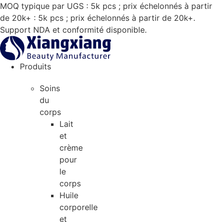
Aller
MOQ typique par UGS : 5k pcs ; prix échelonnés à partir
au
de 20k+ : 5k pcs ; prix échelonnés à partir de 20k+.
contenu
Support NDA et conformité disponible.
Produits
Soins
du
corps
Lait
et
crème
pour
le
corps
Huile
corporelle
et