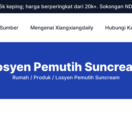
 5k keping; harga berperingkat dari 20k+. Sokongan N
Sumber
Mengenai Xiangxiangdaily
Hubungi K
osyen Pemutih Suncre
Rumah
/
Produk
/
Losyen Pemutih Suncream