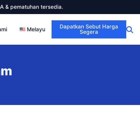
DA & pematuhan tersedia.
Dapatkan Sebut Harga
ami
Melayu
Segera
am