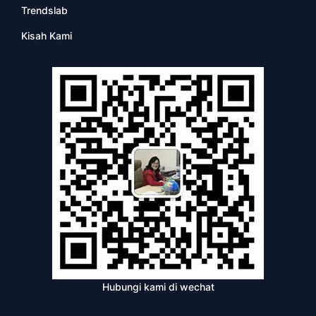
Trendslab
Kisah Kami
Hubungi kami di wechat