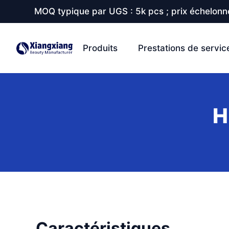
MOQ typique par UGS : 5k pcs ; prix échelonné
Produits
Prestations de servic
H
Caractéristiques