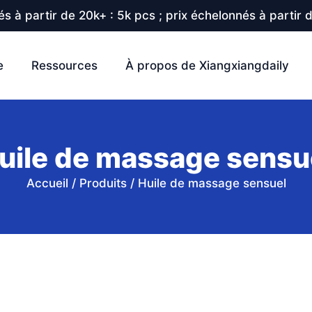
s à partir de 20k+ : 5k pcs ; prix échelonnés à partir 
e
Ressources
À propos de Xiangxiangdaily
uile de massage sensu
Accueil
/
Produits
/
Huile de massage sensuel