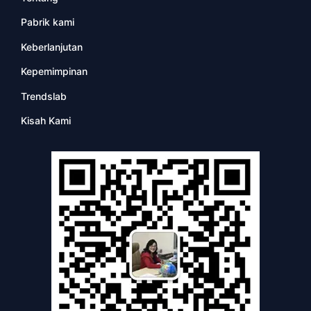
Pabrik kami
Keberlanjutan
Kepemimpinan
Trendslab
Kisah Kami