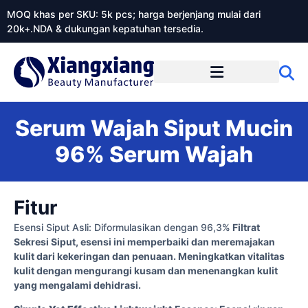
MOQ khas per SKU: 5k pcs; harga berjenjang mulai dari
20k+.NDA & dukungan kepatuhan tersedia.
Tentang Xiangxiangdaily
Serum Wajah Siput Mucin
96% Serum Wajah
Fitur
Esensi Siput Asli:
Diformulasikan dengan 96,3%
Filtrat
Sekresi Siput, esensi ini memperbaiki dan meremajakan
kulit dari kekeringan dan penuaan. Meningkatkan vitalitas
kulit dengan mengurangi kusam dan menenangkan kulit
yang mengalami dehidrasi.