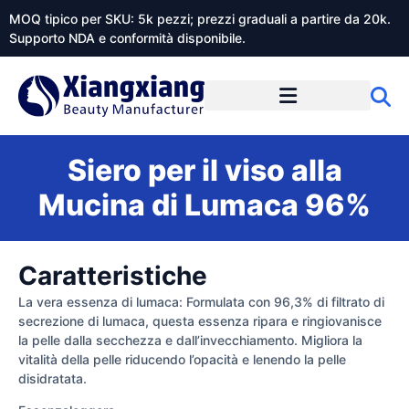
MOQ tipico per SKU: 5k pezzi; prezzi graduali a partire da 20k.
Supporto NDA e conformità disponibile.
Informazioni su Xiangxiangdaily
Siero per il viso alla
Mucina di Lumaca 96%
Caratteristiche
La vera essenza di lumaca: Formulata con 96,3% di filtrato di
secrezione di lumaca, questa essenza ripara e ringiovanisce
la pelle dalla secchezza e dall’invecchiamento. Migliora la
vitalità della pelle riducendo l’opacità e lenendo la pelle
disidratata.