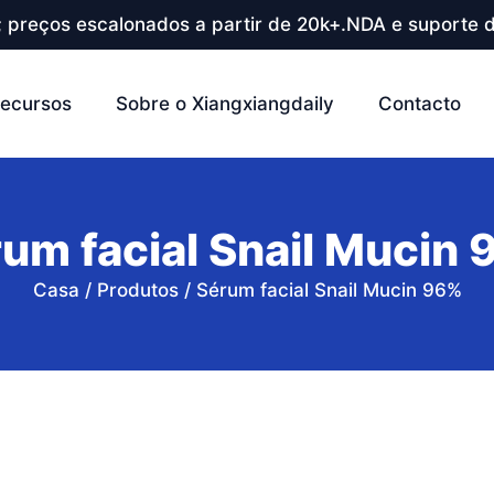
; preços escalonados a partir de 20k+.NDA e suporte d
ecursos
Sobre o Xiangxiangdaily
Contacto
um facial Snail Mucin
Casa
/
Produtos
/
Sérum facial Snail Mucin 96%