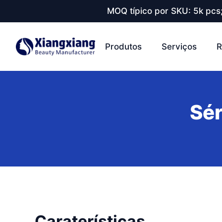
MOQ típico por SKU: 5k pcs
Produtos
Serviços
R
Sér
Caraterísticas