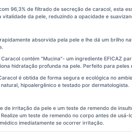
com 96,3% de filtrado de secreção de caracol, esta es
vitalidade da pele, reduzindo a opacidade e suavizan
 rapidamente absorvida pela pele e lhe dá um brilho n
e.
e Caracol contém "Mucina"- um ingrediente EFICAZ par
ona hidratação profunda na pele. Perfeito para peles 
racol é obtida de forma segura e ecológica no ambien
atural, hipoalergênico e testado por dermatologista.
e irritação da pele e um teste de remendo de insulto
 Realize um teste de remendo no corpo antes de usá-lo
 médico imediatamente se ocorrer irritação.