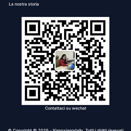
La nostra storia
Contattaci su wechat
© Copyright © 2026 - Xiangxiangdaily. Tutti i diritti riservati