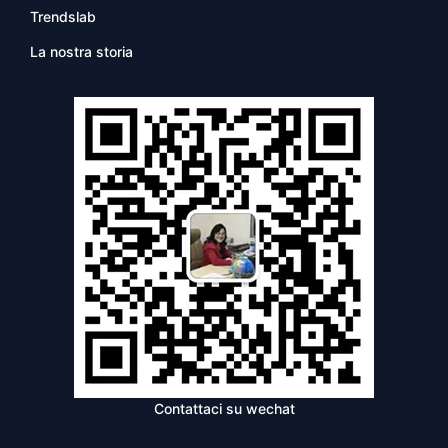
Trendslab
La nostra storia
Contattaci su wechat