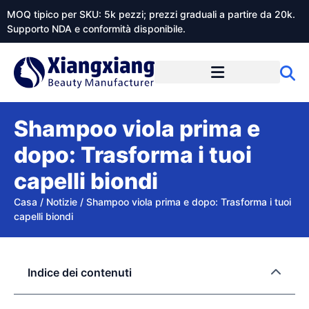
MOQ tipico per SKU: 5k pezzi; prezzi graduali a partire da 20k.
Supporto NDA e conformità disponibile.
Informazioni su Xiangxiangdaily
Shampoo viola prima e
dopo: Trasforma i tuoi
capelli biondi
Casa
/
Notizie
/
Shampoo viola prima e dopo: Trasforma i tuoi
capelli biondi
Indice dei contenuti