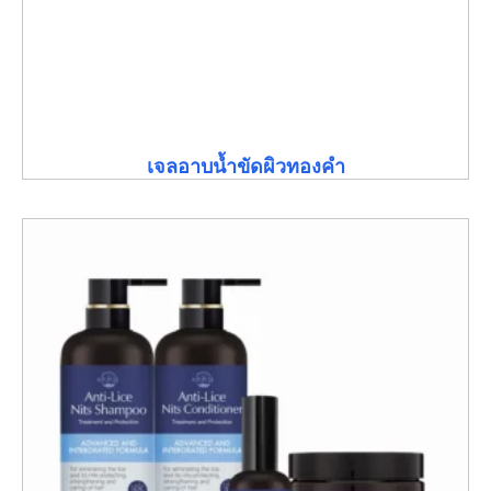
เจลอาบน้ำขัดผิวทองคำ