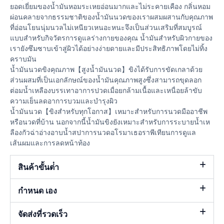
ยอดเยี่ยมของน้ำมันหอมระเหยอ่อนมากและไม่ระคายเคือง กลิ่นหอม
ผ่อนคลายจากธรรมชาติของน้ำมันนวดของเราผสมผสานกับคุณภาพ
ที่อ่อนโยนนุ่มนวลไม่เหนียวเหนอะหนะจึงเป็นส่วนเสริมที่สมบูรณ์
แบบสำหรับกิจวัตรการดูแลร่างกายของคุณ น้ำมันสำหรับผิวกายของ
เรายังซึมซาบเข้าสู่ผิวได้อย่างง่ายดายและมีประสิทธิภาพโดยไม่ทิ้ง
คราบมัน
น้ำมันนวดขิงคุณภาพ【สูงน้ำมันนวด】ขิงได้รับการขัดเกลาด้วย
ส่วนผสมที่เป็นเอกลักษณ์ของน้ำมันคุณภาพสูงซึ่งสามารถขุดลอก
ต่อมน้ำเหลืองบรรเทาอาการปวดเมื่อยกล้ามเนื้อและเหนื่อยล้าขับ
ความเย็นลดอาการบวมและบำรุงผิว
น้ำมันนวด【ขิงสำหรับทุกโอกาส】เหมาะสำหรับการนวดมืออาชีพ
หรือนวดที่บ้าน นอกจากนี้น้ำมันขิงยังเหมาะสำหรับการระบายน้ำเห
ลืองกัวฉ่าอ่างอาบน้ำสปาการนวดอโรมาเธอราพีเทียนการดูแล
เส้นผมและการลดหน้าท้อง
สินค้าขั้นต่ํา
กำหนด เอง
จัดส่งที่รวดเร็ว