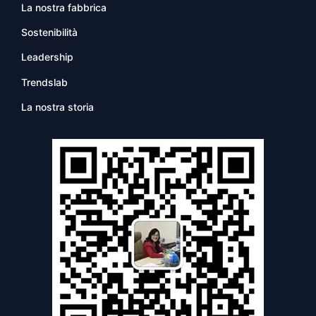
La nostra fabbrica
Sostenibilità
Leadership
Trendslab
La nostra storia