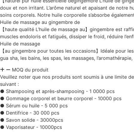
【naturel pur huile essentielle degingembre L’huile de ginge
doux et non irritant. L’arôme naturel et apaisant de notre h
soins corporels. Notre huile corporelle s’absorbe également
Huile de massage au gingembre de
【haute qualité L’huile de massage au】gingembre est raffin
muscles endoloris et fatigués, dissiper le froid, réduire l’enf
Huile de massage
【au gingembre pour toutes les occasions】Idéale pour les m
gua sha, les bains, les spas, les massages, l’aromathérapie, 
MOQ du produit
Veuillez noter que nos produits sont soumis à une limite d
suivant :
● Shampooing et après-shampooing - 1 0000 pcs
● Gommage corporel et beurre corporel - 10000 pcs
● Sérum ou huile - 5 000 pcs
● Dentifrice - 30 000 pcs
● Savon solide - 30000pcs
● Vaporisateur - 10000pcs