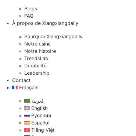
Blogs
FAQ
À propos de Xiangxiangdaily
Pourquoi Xiangxiangdaily
Notre usine
Notre histoire
TrendsLab
Durabilité
Leadership
Contact
Français
العربية
English
Русский
Español
Tiếng Việt