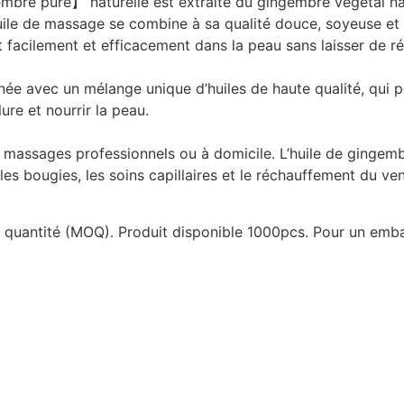
mbre pure】 naturelle est extraite du gingembre végétal natu
uile de massage se combine à sa qualité douce, soyeuse et no
 facilement et efficacement dans la peau sans laisser de ré
ée avec un mélange unique d’huiles de haute qualité, qui p
lure et nourrir la peau.
assages professionnels ou à domicile. L’huile de gingembr
les bougies, les soins capillaires et le réchauffement du ven
e quantité (MOQ). Produit disponible 1000pcs. Pour un emba