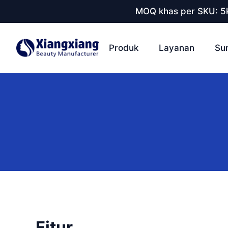
MOQ khas per SKU: 5k
Produk
Layanan
Su
Fitur