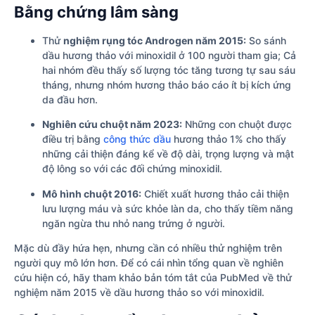
Bằng chứng lâm sàng
Thử
nghiệm rụng tóc Androgen năm 2015:
So sánh
dầu hương thảo với minoxidil ở 100 người tham gia; Cả
hai nhóm đều thấy số lượng tóc tăng tương tự sau sáu
tháng, nhưng nhóm hương thảo báo cáo ít bị kích ứng
da đầu hơn.
Nghiên cứu chuột năm 2023:
Những con chuột được
điều trị bằng
công thức dầu
hương thảo 1% cho thấy
những cải thiện đáng kể về độ dài, trọng lượng và mật
độ lông so với các đối chứng minoxidil.
Mô hình chuột 2016:
Chiết xuất hương thảo cải thiện
lưu lượng máu và sức khỏe làn da, cho thấy tiềm năng
ngăn ngừa thu nhỏ nang trứng ở người.
Mặc dù đầy hứa hẹn, nhưng cần có nhiều thử nghiệm trên
người quy mô lớn hơn. Để có cái nhìn tổng quan về nghiên
cứu hiện có, hãy tham khảo bản tóm tắt của PubMed về thử
nghiệm năm 2015 về dầu hương thảo so với minoxidil.