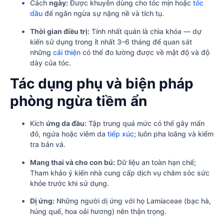
Cách
ngày:
Được khuyên dùng cho tóc mịn hoặc
tóc
dầu
để ngăn ngừa sự nặng nề và tích tụ.
Thời gian điều trị:
Tính nhất quán là chìa khóa — dự
kiến sử dụng trong ít nhất 3–6 tháng để quan sát
những
cải thiện
có thể đo lường được về mật độ và độ
dày của tóc.
Tác dụng phụ và biện pháp
phòng ngừa tiềm ẩn
Kích
ứng da đầu:
Tập trung quá mức có thể gây mẩn
đỏ, ngứa hoặc viêm da
tiếp xúc
; luôn pha loãng và kiểm
tra bản vá.
Mang thai và cho con bú:
Dữ liệu an toàn hạn chế;
Tham khảo ý kiến nhà cung cấp dịch vụ chăm sóc sức
khỏe trước khi sử dụng.
Dị ứng:
Những người dị ứng với họ Lamiaceae (bạc hà,
húng quế, hoa oải hương) nên thận trọng.