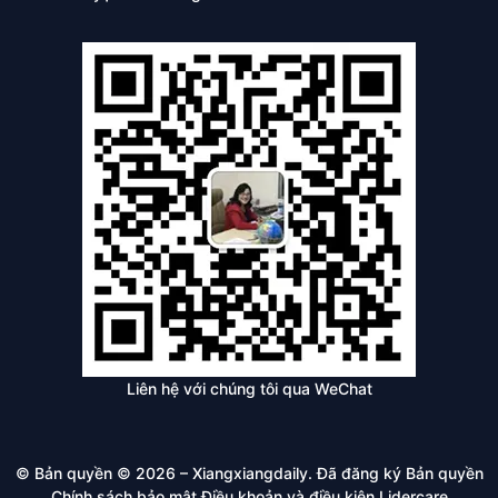
Liên hệ với chúng tôi qua WeChat
© Bản quyền © 2026 – Xiangxiangdaily. Đã đăng ký Bản quyền
Chính sách bảo mật
Điều khoản và điều kiện
Lidercare