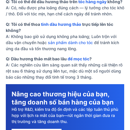
Q: Tôi có thể để dầu hương thảo trên
tóc hàng ngày
không?
A: Có, nếu được pha loãng đúng cách — lý tưởng cho tóc khô
/ thô. Đối với tóc mịn, hạn chế cách ngày để tránh nhờn.
Q: Tôi có thể thoa
tinh dầu hương thảo
trực tiếp lên tóc
không?
A: Không bao giờ sử dụng không pha loãng; Luôn trộn với
dầu vận chuyển hoặc
sản phẩm dành cho tóc
để tránh kích
ứng da đầu và tổn thương nang lông.
Q: Dầu hương thảo mất bao lâu
để mọc tóc
?
A: Các nghiên cứu lâm sàng quan sát thấy những cải thiện rõ
rệt sau 6 tháng sử dụng liên tục, mặc dù một số người dùng
báo cáo những thay đổi tinh tế trong 3 tháng.
Nâng cao thương hiệu của bạn,
tăng doanh số bán hàng của bạn
Hỗ trợ R&D, kiểm tra độ ổn định và các tệp tuân thủ phù
hợp với lịch ra mắt của bạn—rút ngắn thời gian đưa ra
thị trường và tăng doanh thu.