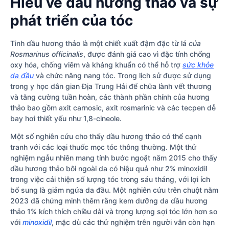
Hiểu về dầu hương thảo và sự
phát triển của tóc
Tinh dầu hương thảo là một chiết xuất đậm đặc từ lá
của
Rosmarinus officinalis
, được đánh giá cao vì đặc tính chống
oxy hóa, chống viêm và kháng khuẩn có thể hỗ trợ
sức khỏe
da đầu
và chức năng nang tóc. Trong lịch sử được sử dụng
trong y học dân gian Địa Trung Hải để chữa lành vết thương
và tăng cường tuần hoàn, các thành phần chính của hương
thảo bao gồm axit carnosic, axit rosmarinic và các tecpen dễ
bay hơi thiết yếu như 1,8-cineole.
Một số nghiên cứu cho thấy dầu hương thảo có thể cạnh
tranh với các loại thuốc mọc tóc thông thường. Một thử
nghiệm ngẫu nhiên mang tính bước ngoặt năm 2015 cho thấy
dầu hương thảo bôi ngoài da có hiệu quả như 2% minoxidil
trong việc cải thiện số lượng tóc trong sáu tháng, với lợi ích
bổ sung là giảm ngứa da đầu. Một nghiên cứu trên chuột năm
2023 đã chứng minh thêm rằng kem dưỡng da dầu hương
thảo 1% kích thích chiều dài và trọng lượng sợi tóc lớn hơn so
với
minoxidil
, mặc dù các thử nghiệm trên người vẫn còn hạn