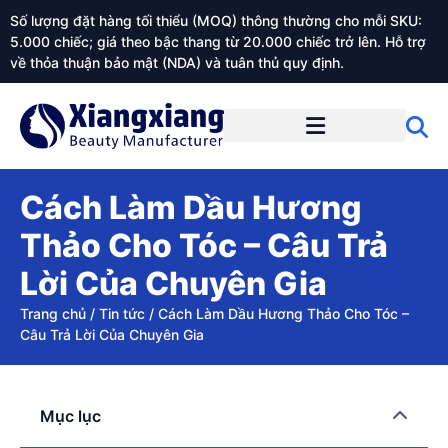
Số lượng đặt hàng tối thiểu (MOQ) thông thường cho mỗi SKU:
5.000 chiếc; giá theo bậc thang từ 20.000 chiếc trở lên. Hỗ trợ
về thỏa thuận bảo mật (NDA) và tuân thủ quy định.
Giới thiệu về Xiangxiangdaily
Cách Làm Dầu Hương
Thảo Cho Tóc – Câu Trả
Lời Của Chuyên Gia
Trang chủ
/
Tin tức
/
Cách Làm Dầu Hương Thảo Cho Tóc –
Câu Trả Lời Của Chuyên Gia
Mục lục