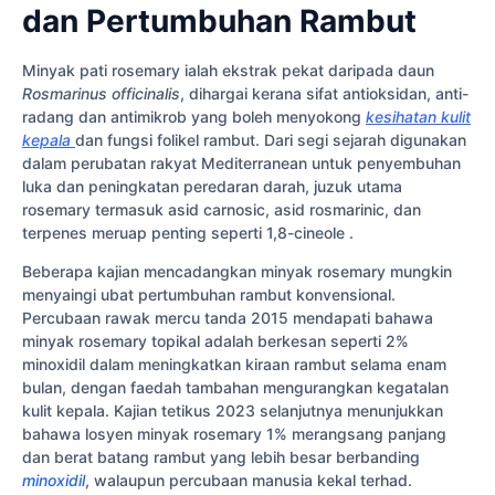
dan Pertumbuhan Rambut
Minyak pati rosemary ialah ekstrak pekat daripada daun
Rosmarinus officinalis
, dihargai kerana sifat antioksidan, anti-
radang dan antimikrob yang boleh menyokong
kesihatan kulit
kepala
dan fungsi folikel rambut. Dari segi sejarah digunakan
dalam perubatan rakyat Mediterranean untuk penyembuhan
luka dan peningkatan peredaran darah, juzuk utama
rosemary termasuk asid carnosic, asid rosmarinic, dan
terpenes meruap penting seperti 1,8-cineole .
Beberapa kajian mencadangkan minyak rosemary mungkin
menyaingi ubat pertumbuhan rambut konvensional.
Percubaan rawak mercu tanda 2015 mendapati bahawa
minyak rosemary topikal adalah berkesan seperti 2%
minoxidil dalam meningkatkan kiraan rambut selama enam
bulan, dengan faedah tambahan mengurangkan kegatalan
kulit kepala. Kajian tetikus 2023 selanjutnya menunjukkan
bahawa losyen minyak rosemary 1% merangsang panjang
dan berat batang rambut yang lebih besar berbanding
minoxidil
, walaupun percubaan manusia kekal terhad.