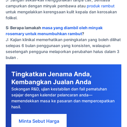
campurkan dengan minyak pembawa atau
produk rambut
untuk mengelakkan kerengsaan kulit kepala dan kerosakan
folikel.
S: Berapa lamakah
masa yang diambil oleh minyak
rosemary untuk menumbuhkan rambut
?
J: Kajian klinikal memerhatikan peningkatan yang boleh dilihat
selepas 6 bulan penggunaan yang konsisten, walaupun
sesetengah pengguna melaporkan perubahan halus dalam 3
bulan .
Tingkatkan Jenama Anda,
Kembangkan Jualan Anda
Sokongan R&D, ujian kestabilan dan fail pematuhan
sejajar dengan kalendar pelancaran anda—
memendekkan masa ke pasaran dan mempercepatkan
hasil.
Minta Sebut Harga