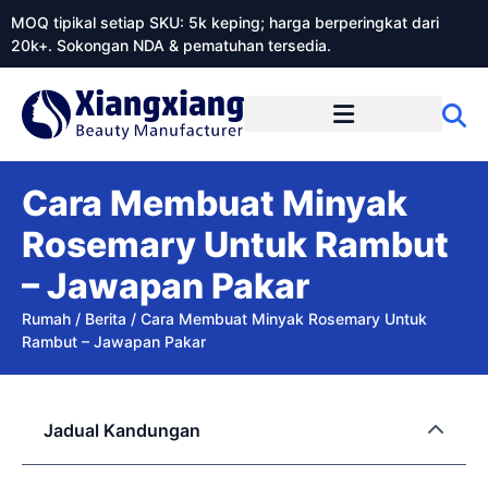
MOQ tipikal setiap SKU: 5k keping; harga berperingkat dari
20k+. Sokongan NDA & pematuhan tersedia.
Mengenai Xiangxiangdaily
Cara Membuat Minyak
Rosemary Untuk Rambut
– Jawapan Pakar
Rumah
/
Berita
/
Cara Membuat Minyak Rosemary Untuk
Rambut – Jawapan Pakar
Jadual Kandungan