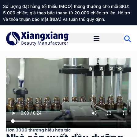
Số lượng đặt hàng tối thiểu (MOQ) thông thường cho mỗi SKU:
5.000 chiếc; giá theo bậc thang từ 20.000 chiếc trở lên. Hỗ trợ
về thỏa thuận bảo mật (NDA) và tuân thủ quy định.
Giới thiệu về Xiangxiangdaily
Hơn 3000 thương hiệu hợp tác