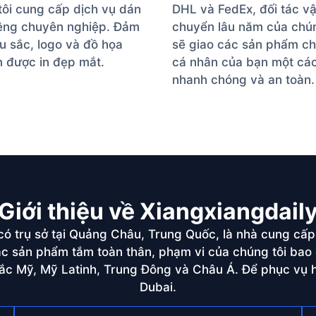
ôi cung cấp dịch vụ dán
DHL và FedEx, đối tác v
iêng chuyên nghiệp. Đảm
chuyển lâu năm của chún
 sắc, logo và đồ họa
sẽ giao các sản phẩm c
 được in đẹp mắt.
cá nhân của bạn một cá
nhanh chóng và an toàn.
Giới thiệu về Xiangxiangdail
 có trụ sở tại Quảng Châu, Trung Quốc, là nhà cung c
các sản phẩm tắm toàn thân, phạm vi của chúng tôi ba
c Mỹ, Mỹ Latinh, Trung Đông và Châu Á. Để phục vụ hi
Dubai.