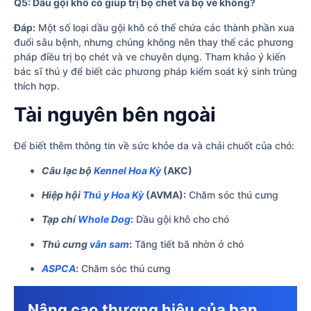
Q5: Dầu gội khô có giúp trị bọ chét và bọ ve không?
Đáp:
Một số loại dầu gội khô có thể chứa các thành phần xua
đuổi sâu bệnh, nhưng chúng không nên thay thế các phương
pháp điều trị bọ chét và ve chuyên dụng. Tham khảo ý kiến
bác sĩ thú y để biết các phương pháp kiểm soát ký sinh trùng
thích hợp.
Tài nguyên bên ngoài
Để biết thêm thông tin về sức khỏe da và chải chuốt của chó:
Câu lạc bộ
Kennel Hoa Kỳ
(AKC)
Hiệp hội
Thú y Hoa Kỳ
(AVMA):
Chăm sóc thú cưng
Tạp chí
Whole Dog
:
Dầu gội khô cho chó
Thú cưng
vân sam
:
Tăng tiết bã nhờn ở chó
ASPCA
:
Chăm sóc thú cưng
Nâng cao thương hiệu của bạn,