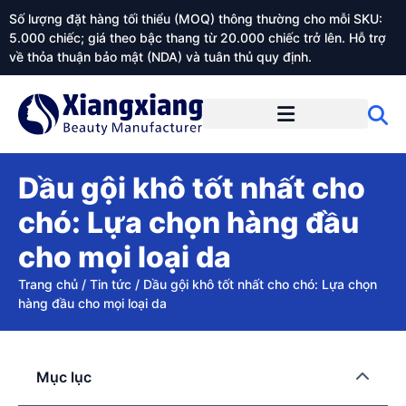
Số lượng đặt hàng tối thiểu (MOQ) thông thường cho mỗi SKU:
5.000 chiếc; giá theo bậc thang từ 20.000 chiếc trở lên. Hỗ trợ
về thỏa thuận bảo mật (NDA) và tuân thủ quy định.
Giới thiệu về Xiangxiangdaily
Dầu gội khô tốt nhất cho
chó: Lựa chọn hàng đầu
cho mọi loại da
Trang chủ
/
Tin tức
/
Dầu gội khô tốt nhất cho chó: Lựa chọn
hàng đầu cho mọi loại da
Mục lục