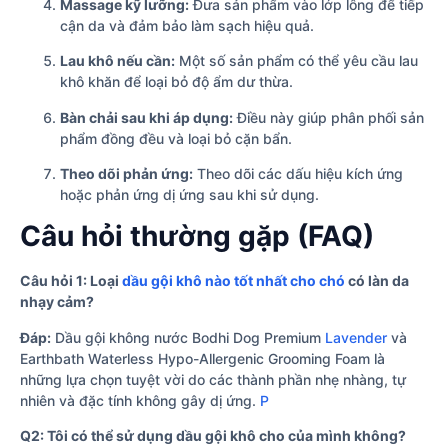
Massage kỹ lưỡng:
Đưa sản phẩm vào lớp lông để tiếp
cận da và đảm bảo làm sạch hiệu quả.
Lau khô nếu cần:
Một số sản phẩm có thể yêu cầu lau
khô khăn để loại bỏ độ ẩm dư thừa.
Bàn chải sau khi áp dụng:
Điều này giúp phân phối sản
phẩm đồng đều và loại bỏ cặn bẩn.
Theo dõi phản ứng:
Theo dõi các dấu hiệu kích ứng
hoặc phản ứng dị ứng sau khi sử dụng.
Câu hỏi thường gặp (FAQ)
Câu hỏi 1: Loại
dầu gội khô nào tốt nhất cho chó
có làn da
nhạy cảm?
Đáp:
Dầu gội không nước Bodhi Dog Premium
Lavender
và
Earthbath Waterless Hypo-Allergenic Grooming Foam là
những lựa chọn tuyệt vời do các thành phần nhẹ nhàng, tự
nhiên và đặc tính không gây dị ứng.
P
Q2: Tôi có thể sử dụng dầu gội khô cho của mình không?