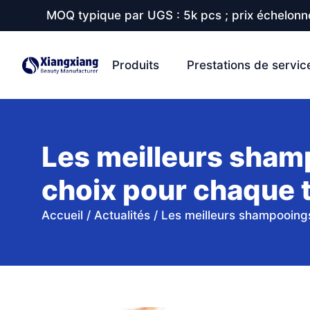
MOQ typique par UGS : 5k pcs ; prix échelonné
Produits
Prestations de servic
Les meilleurs shamp
choix pour chaque 
Accueil
/
Actualités
/
Les meilleurs shampooings