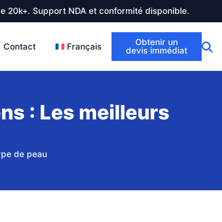
de 20k+. Support NDA et conformité disponible.
Obtenir un
Contact
Français
devis immédiat
s : Les meilleurs
type de peau