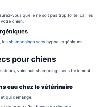
urez-vous qu’elle ne soit pas trop forte, car les
 votre chien.
ergéniques
, les
shampooings secs
hypoallergéniques
cs pour chiens
ilisateurs, voici huit shampoings secs fortement
ns eau chez le vétérinaire
 et qui démange.
 et du gruau ; Pas besoin de rinçage.