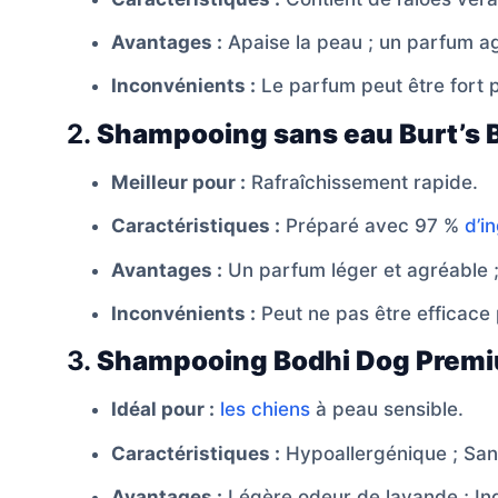
Avantages :
Apaise la peau ; un parfum agr
Inconvénients :
Le parfum peut être fort po
2.
Shampooing sans eau Burt’s 
Meilleur pour :
Rafraîchissement rapide.
Caractéristiques :
Préparé avec 97 %
d’i
Avantages :
Un parfum léger et agréable ;
Inconvénients :
Peut ne pas être efficace 
3.
Shampooing Bodhi Dog Premiu
Idéal pour :
les chiens
à peau sensible.
Caractéristiques :
Hypoallergénique ; Sans
Avantages :
Légère odeur de lavande ; Ing