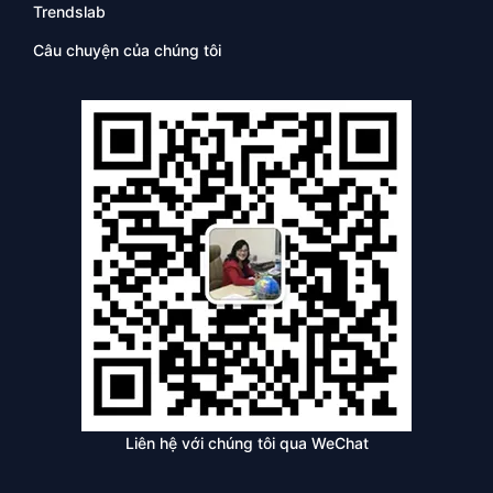
Trendslab
Câu chuyện của chúng tôi
Liên hệ với chúng tôi qua WeChat