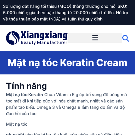
Số lượng đặt hàng tối thiểu (MOQ) thông thường cho mỗi SKU:
5.000 chiếc; giá theo bậc thang từ 20.000 chiếc trở lên. Hỗ trợ
về thỏa thuận bảo mật (NDA) và tuân thủ quy định.
Giới thiệu về Xiangxiangdaily
Mặt nạ tóc Keratin Cream
Tính năng
Mặt nạ tóc Keratin
Chứa Vitamin E giúp bổ sung độ bóng mà
tóc mất đi khi tiếp xúc với hóa chất mạnh, nhiệt và các sản
phẩm tạo kiểu. Omega 3 và Omega 9 làm tăng độ ẩm và độ
đàn hồi của tóc
Mặt nạ tóc
phục hồi
cho tóc bị hư tổn khô, sửa chữa sâu và điều kiện