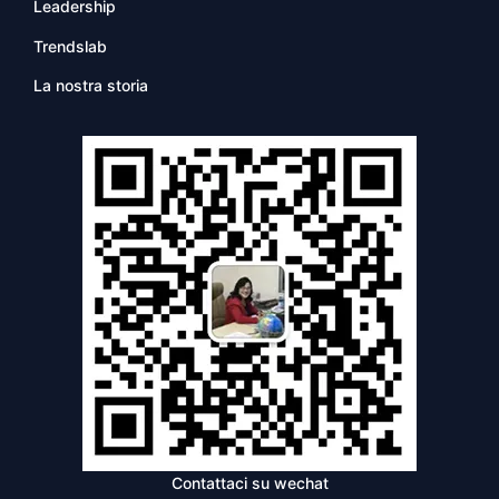
Leadership
Trendslab
La nostra storia
Contattaci su wechat