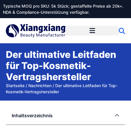
Typische MOQ pro SKU: 5k Stück; gestaffelte Preise ab 20k+.
NDA & Compliance-Unterstützung verfügbar.
Der ultimative Leitfaden
für Top-Kosmetik-
Vertragshersteller
Startseite
/
Nachrichten
/
Der ultimative Leitfaden für Top-
Kosmetik-Vertragshersteller
Inhaltsverzeichnis