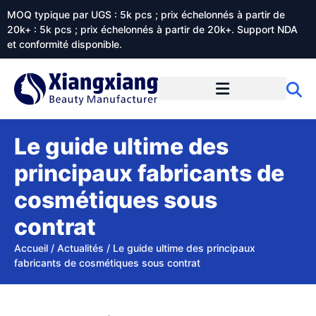
MOQ typique par UGS : 5k pcs ; prix échelonnés à partir de
20k+ : 5k pcs ; prix échelonnés à partir de 20k+. Support NDA
et conformité disponible.
Prestations de service
À propos de Xiangxiangdaily
Le guide ultime des
principaux fabricants de
cosmétiques sous
contrat
Accueil
/
Actualités
/
Le guide ultime des principaux
fabricants de cosmétiques sous contrat