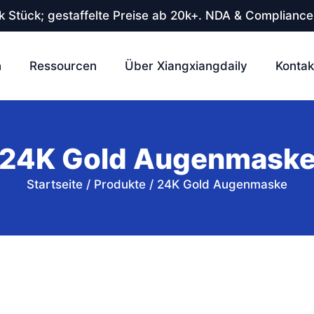
 Stück; gestaffelte Preise ab 20k+. NDA & Compliance
n
Ressourcen
Über Xiangxiangdaily
Kontak
24K Gold Augenmask
Startseite
/
Produkte
/
24K Gold Augenmaske