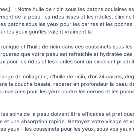
s】 : Notre huile de ricin sous les patchs oculaires es
ement de la peau, les rides lisses et les ridules, élimine
Ces patchs sous les yeux pour les cernes et les poches
r les yeux gonflés valent vraiment la
nique et l’huile de ricin dans ces coussinets sous les
arquerez que votre peau est rafraîchie et hydratée dès 
 pour les rides et les ridules sont un excellent produi
ge de collagène, d’huile de ricin, d’or 24 carats, deg
ns la couche basale, réparer en profondeur la peau des
s masques pour les yeux contre les cernes et les poche
es soins de la peau doivent être efficaces et pratiques
le et une absorption rapide. Nettoyez votre visage et vo
es yeux – les coussinets pour les yeux, sous vos yeux