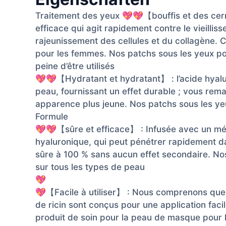
Traitement des yeux 💖💖【bouffis et des cerne
efficace qui agit rapidement contre le vieilliss
rajeunissement des cellules et du collagène. 
pour les femmes. Nos patchs sous les yeux pou
peine d’être utilisés
💖💖【Hydratant et hydratant】 : l’acide hyaluro
peau, fournissant un effet durable ; vous rem
apparence plus jeune. Nos patchs sous les yeux
Formule
💖💖【sûre et efficace】 : Infusée avec un mélan
hyaluronique, qui peut pénétrer rapidement da
sûre à 100 % sans aucun effet secondaire. No
sur tous les types de peau
💖
💖【Facile à utiliser】 : Nous comprenons que l
de ricin sont conçus pour une application faci
produit de soin pour la peau de masque pour l