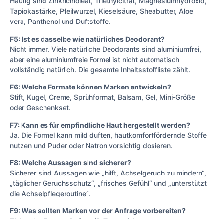
Häufig sind Zinkricinoleat, Triethylcitrat, Magnesiumhydroxid,
Tapiokastärke, Pfeilwurzel, Kieselsäure, Sheabutter, Aloe
vera, Panthenol und Duftstoffe.
F5: Ist es dasselbe wie natürliches Deodorant?
Nicht immer. Viele natürliche Deodorants sind aluminiumfrei,
aber eine aluminiumfreie Formel ist nicht automatisch
vollständig natürlich. Die gesamte Inhaltsstoffliste zählt.
F6: Welche Formate können Marken entwickeln?
Stift, Kugel, Creme, Sprühformat, Balsam, Gel, Mini-Größe
oder Geschenkset.
F7: Kann es für empfindliche Haut hergestellt werden?
Ja. Die Formel kann mild duften, hautkomfortfördernde Stoffe
nutzen und Puder oder Natron vorsichtig dosieren.
F8: Welche Aussagen sind sicherer?
Sicherer sind Aussagen wie „hilft, Achselgeruch zu mindern“,
„täglicher Geruchsschutz“, „frisches Gefühl“ und „unterstützt
die Achselpflegeroutine“.
F9: Was sollten Marken vor der Anfrage vorbereiten?