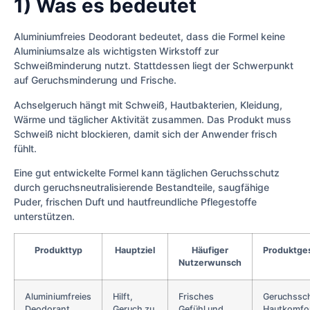
1) Was es bedeutet
Aluminiumfreies Deodorant bedeutet, dass die Formel keine
Aluminiumsalze als wichtigsten Wirkstoff zur
Schweißminderung nutzt. Stattdessen liegt der Schwerpunkt
auf Geruchsminderung und Frische.
Achselgeruch hängt mit Schweiß, Hautbakterien, Kleidung,
Wärme und täglicher Aktivität zusammen. Das Produkt muss
Schweiß nicht blockieren, damit sich der Anwender frisch
fühlt.
Eine gut entwickelte Formel kann täglichen Geruchsschutz
durch geruchsneutralisierende Bestandteile, saugfähige
Puder, frischen Duft und hautfreundliche Pflegestoffe
unterstützen.
Produkttyp
Hauptziel
Häufiger
Produktge
Nutzerwunsch
Aluminiumfreies
Hilft,
Frisches
Geruchssch
Deodorant
Geruch zu
Gefühl und
Hautkomfo