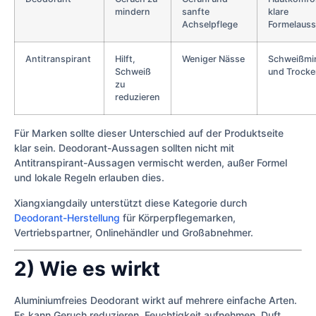
mindern
sanfte
klare
Achselpflege
Formelaus
Antitranspirant
Hilft,
Weniger Nässe
Schweißmi
Schweiß
und Trocke
zu
reduzieren
Für Marken sollte dieser Unterschied auf der Produktseite
klar sein. Deodorant-Aussagen sollten nicht mit
Antitranspirant-Aussagen vermischt werden, außer Formel
und lokale Regeln erlauben dies.
Xiangxiangdaily unterstützt diese Kategorie durch
Deodorant-Herstellung
für Körperpflegemarken,
Vertriebspartner, Onlinehändler und Großabnehmer.
2) Wie es wirkt
Aluminiumfreies Deodorant wirkt auf mehrere einfache Arten.
Es kann Geruch reduzieren, Feuchtigkeit aufnehmen, Duft