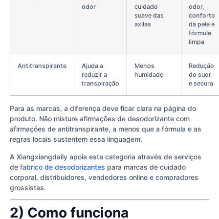
odor
cuidado
odor,
suave das
conforto
axilas
da pele e
fórmula
limpa
Antitranspirante
Ajuda a
Menos
Redução
reduzir a
humidade
do suor
transpiração
e secura
Para as marcas, a diferença deve ficar clara na página do
produto. Não misture afirmações de desodorizante com
afirmações de antitranspirante, a menos que a fórmula e as
regras locais sustentem essa linguagem.
A Xiangxiangdaily apoia esta categoria através de serviços
de
fabrico de desodorizantes
para marcas de cuidado
corporal, distribuidores, vendedores online e compradores
grossistas.
2) Como funciona