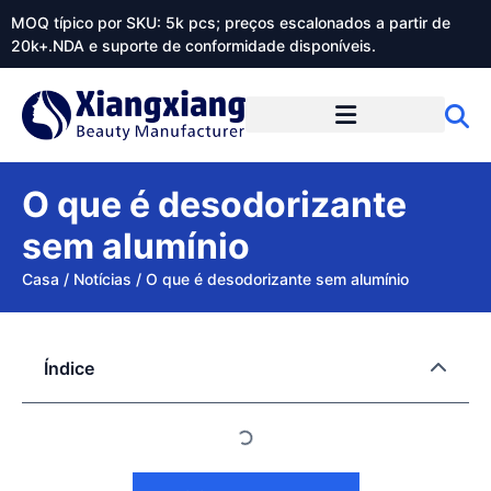
MOQ típico por SKU: 5k pcs; preços escalonados a partir de
20k+.NDA e suporte de conformidade disponíveis.
Sobre o Xiangxiangdaily
O que é desodorizante
sem alumínio
Casa
/
Notícias
/
O que é desodorizante sem alumínio
Índice