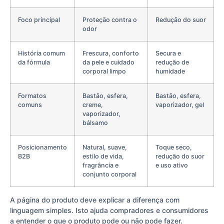
Foco principal
Proteção contra o
Redução do suor
odor
História comum
Frescura, conforto
Secura e
da fórmula
da pele e cuidado
redução de
corporal limpo
humidade
Formatos
Bastão, esfera,
Bastão, esfera,
comuns
creme,
vaporizador, gel
vaporizador,
bálsamo
Posicionamento
Natural, suave,
Toque seco,
B2B
estilo de vida,
redução do suor
fragrância e
e uso ativo
conjunto corporal
A página do produto deve explicar a diferença com
linguagem simples. Isto ajuda compradores e consumidores
a entender o que o produto pode ou não pode fazer.