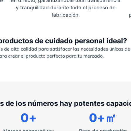
de
en directo, garantizándole total transparencia
y tranquilidad durante todo el proceso de
,
fabricación.
productos de cuidado personal ideal?
de alta calidad para satisfacer las necesidades únicas de
ra crear el producto perfecto para tu mercado.
s de los números hay potentes capac
0
+
0
+㎡
Marcas cooperativas
Base de producción