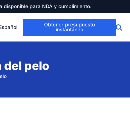
a disponible para NDA y cumplimiento.
Obtener presupuesto
Español
instantáneo
 del pelo
elo