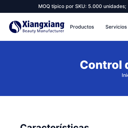
MOQ típico por SKU: 5.000 unidades; 
Productos
Servicios
Control 
Ini
Características