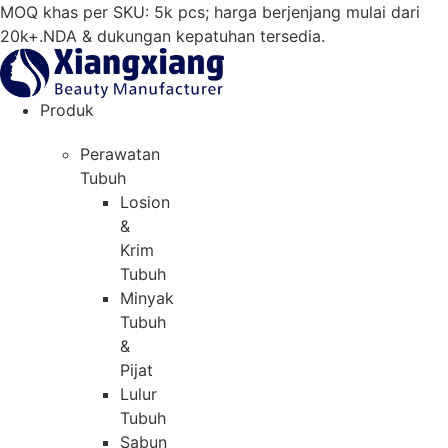
Loncat
MOQ khas per SKU: 5k pcs; harga berjenjang mulai dari
ke
20k+.NDA & dukungan kepatuhan tersedia.
konten
Produk
Perawatan
Tubuh
Losion
&
Krim
Tubuh
Minyak
Tubuh
&
Pijat
Lulur
Tubuh
Sabun