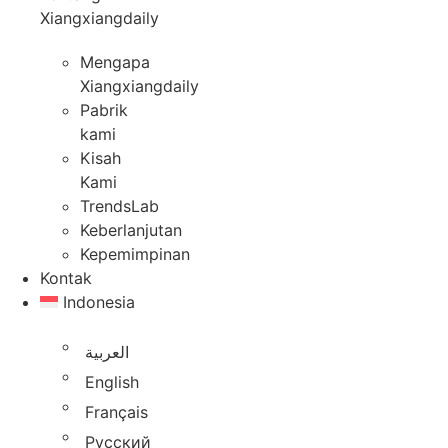
Xiangxiangdaily
Mengapa
Xiangxiangdaily
Pabrik
kami
Kisah
Kami
TrendsLab
Keberlanjutan
Kepemimpinan
Kontak
Indonesia
العربية
English
Français
Русский