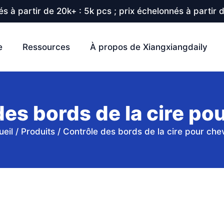
s à partir de 20k+ : 5k pcs ; prix échelonnés à partir 
e
Ressources
À propos de Xiangxiangdaily
des bords de la cire po
ueil
/
Produits
/
Contrôle des bords de la cire pour ch