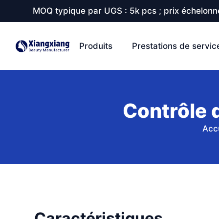
MOQ typique par UGS : 5k pcs ; prix échelonné
Produits
Prestations de servic
Contrôle 
Acc
Caractéristiques