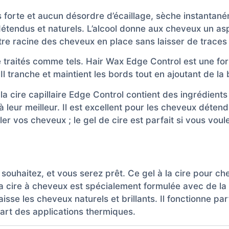
te et aucun désordre d’écaillage, sèche instantanéme
détendus et naturels. L’alcool donne aux cheveux un aspe
votre racine des cheveux en place sans laisser de traces
re traités comme tels. Hair Wax Edge Control est une f
 tranche et maintient les bords tout en ajoutant de la b
a cire capillaire Edge Control contient des ingrédients
 leur meilleur. Il est excellent pour les cheveux déten
ller vos cheveux ; le gel de cire est parfait si vous vou
 souhaitez, et vous serez prêt. Ce gel à la cire pour c
a cire à cheveux est spécialement formulée avec de la ge
aisse les cheveux naturels et brillants. Il fonctionne pa
part des applications thermiques.